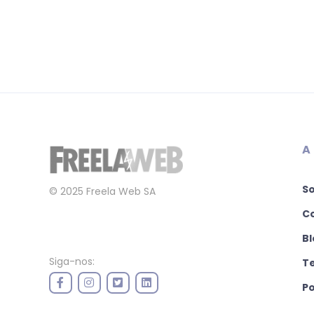
A
S
© 2025 Freela Web SA
C
Bl
Siga-nos:
T
Po