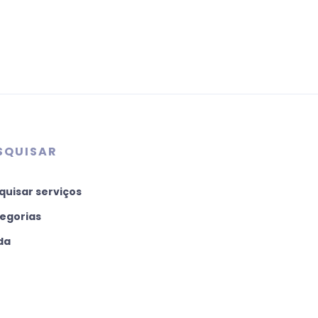
SQUISAR
quisar serviços
egorias
da