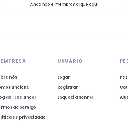
Ainda não é membro? clique aqui
 EMPRESA
USUÁRIO
PE
obre nós
Logar
Pes
omo Funciona
Registrar
Cat
og do Freelancer
Esqueci a senha
Aju
ermos de serviço
lítica de privacidade