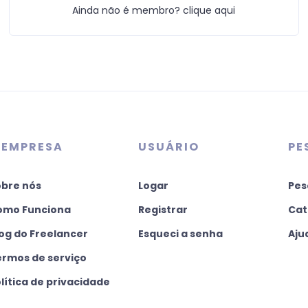
Ainda não é membro? clique aqui
 EMPRESA
USUÁRIO
PE
obre nós
Logar
Pes
omo Funciona
Registrar
Cat
og do Freelancer
Esqueci a senha
Aju
ermos de serviço
lítica de privacidade