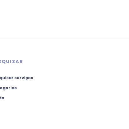
SQUISAR
quisar serviços
egorias
da