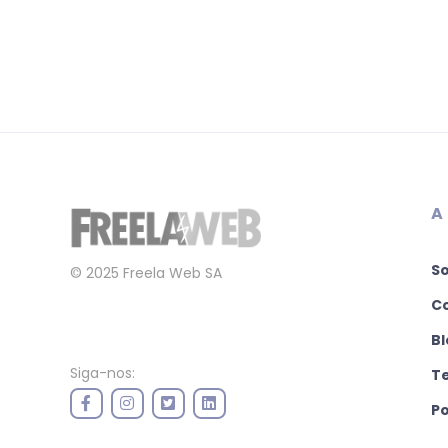
A
S
© 2025 Freela Web SA
C
Bl
Siga-nos:
T
Po