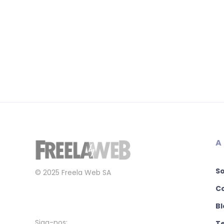
A
S
© 2025 Freela Web SA
C
Bl
Siga-nos:
T