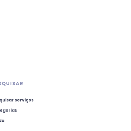
SQUISAR
quisar serviços
egorias
da