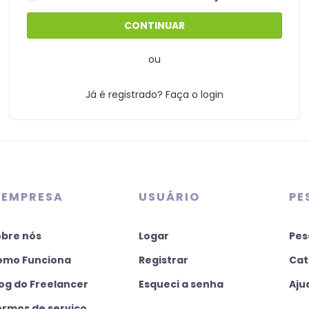
ou
Já é registrado? Faça o login
 EMPRESA
USUÁRIO
PE
obre nós
Logar
Pes
omo Funciona
Registrar
Cat
og do Freelancer
Esqueci a senha
Aju
ermos de serviço