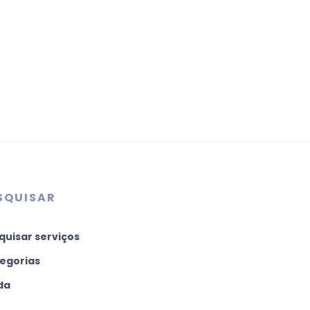
SQUISAR
quisar serviços
egorias
da