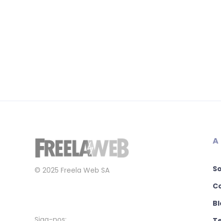
A
S
© 2025 Freela Web SA
C
Bl
Siga-nos:
T