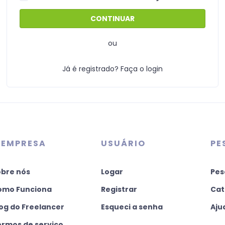
ou
Já é registrado? Faça o login
 EMPRESA
USUÁRIO
PE
obre nós
Logar
Pes
omo Funciona
Registrar
Cat
og do Freelancer
Esqueci a senha
Aju
ermos de serviço