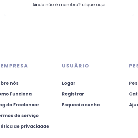
Ainda não é membro? clique aqui
 EMPRESA
USUÁRIO
PE
obre nós
Logar
Pes
omo Funciona
Registrar
Cat
og do Freelancer
Esqueci a senha
Aju
ermos de serviço
lítica de privacidade