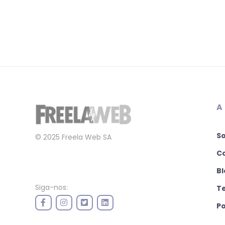
A
S
© 2025 Freela Web SA
C
Bl
Siga-nos:
T
Po