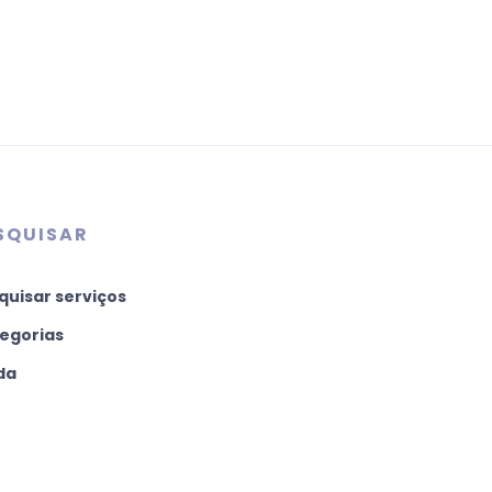
SQUISAR
quisar serviços
egorias
da