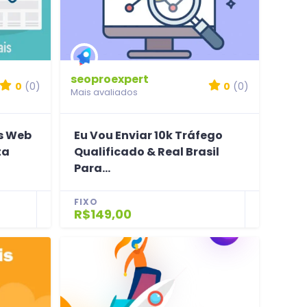
seoproexpert
0
(0)
0
(0)
Mais avaliados
ks Web
Eu Vou Enviar 10k Tráfego
ta
Qualificado & Real Brasil
Para...
FIXO
R$149,00