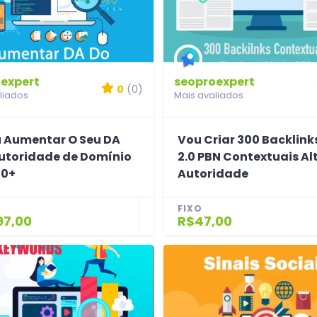
expert
seoproexpert
0
(0)
liados
Mais avaliados
u Aumentar O Seu DA
Vou Criar 300 Backlin
utoridade de Domínio
2.0 PBN Contextuais Al
50+
Autoridade
FIXO
97,00
R$47,00