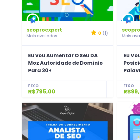
seoproexpert
seopro
0
(1)
Mais avaliados
Mais ava
Eu vou Aumentar O Seu DA
Eu Vou
Moz Autoridade de Domínio
Posic
Para 30+
Palav
FIXO
FIXO
R$795,00
R$99