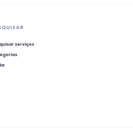
SQUISAR
quisar serviços
egorias
da