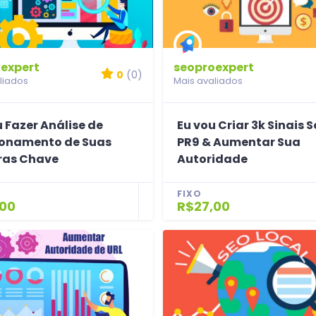
expert
seoproexpert
0
(0)
liados
Mais avaliados
 Fazer Análise de
Eu vou Criar 3k Sinais S
ionamento de Suas
PR9 & Aumentar Sua
ras Chave
Autoridade
FIXO
,00
R$27,00