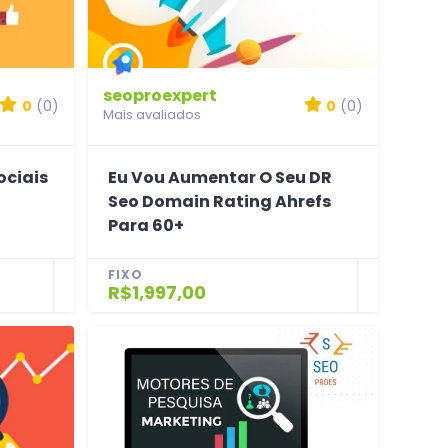
seoproexpert
0
(0)
0
(0)
Mais avaliados
ociais
Eu Vou Aumentar O Seu DR
Seo Domain Rating Ahrefs
Para 60+
FIXO
R$1,997,00