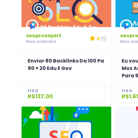
seoproexpert
seopro
0
(1)
Mais avaliados
Mais ava
Enviar 80 Backlinks Da 100 Pa
Eu vo
90 + 20 Edu E Gov
Moz A
Para 
FIXO
FIXO
R$137,00
R$1,6