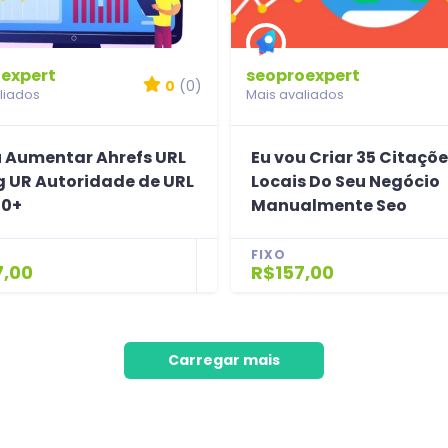
expert
seoproexpert
0
(0)
liados
Mais avaliados
u Aumentar Ahrefs URL
Eu vou Criar 35 Citaçõ
g UR Autoridade de URL
Locais Do Seu Negócio
70+
Manualmente Seo
FIXO
7,00
R$157,00
Carregar mais