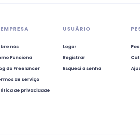
 EMPRESA
USUÁRIO
PE
obre nós
Logar
Pes
omo Funciona
Registrar
Cat
og do Freelancer
Esqueci a senha
Aju
ermos de serviço
lítica de privacidade