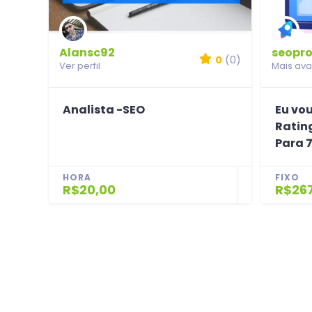
Alansc92
seopro
0
(0)
Ver perfil
Mais ava
Analista -SEO
Eu vo
Ratin
Para 
HORA
FIXO
R$20,00
R$26