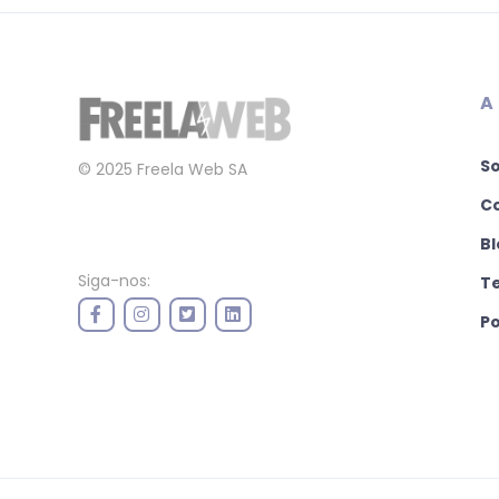
A
S
© 2025 Freela Web SA
C
Bl
Siga-nos:
T
Po