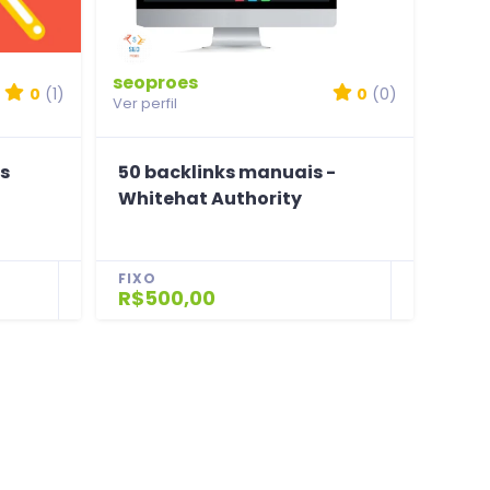
seoproes
0
(1)
0
(0)
Ver perfil
es
50 backlinks manuais -
Whitehat Authority
FIXO
R$500,00