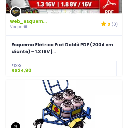
web_esquemas
0
(0)
Ver perfil
Esquema Elétrico Fiat Doblò PDF (2004 em
diante) – 1.3 16V |...
FIXO
R$24,90