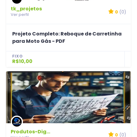
tk_projetos
0
(0)
Ver perfil
Projeto Completo: Reboque de Carretinha
para Moto Gás - PDF
FIXO
R$10,00
Produtos-Digitais
0
(0)