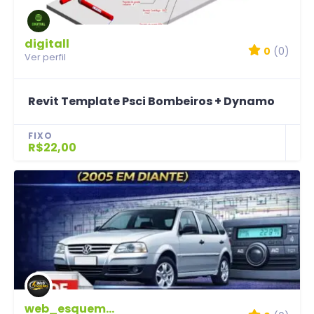
digitall
0
(0)
Ver perfil
Revit Template Psci Bombeiros + Dynamo
FIXO
R$22,00
web_esquemas