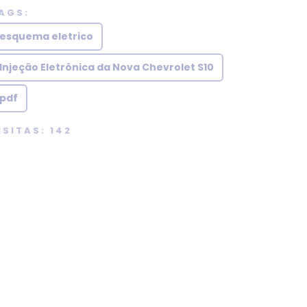
AGS:
esquema eletrico
Injeção Eletrônica da Nova Chevrolet S10
pdf
ISITAS: 142