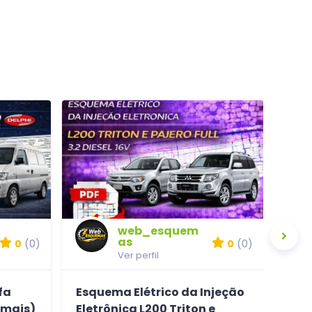
web_esquem
as
0
(0)
0
(0)
Ver perfil
fa
Esquema Elétrico da Injeção
Esq
 mais)
Eletrônica L200 Triton e
Ben