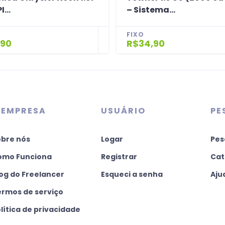
...
– Sistema...
FIXO
,90
R$34,90
 EMPRESA
USUÁRIO
PE
obre nós
Logar
Pes
omo Funciona
Registrar
Cat
og do Freelancer
Esqueci a senha
Aju
ermos de serviço
lítica de privacidade