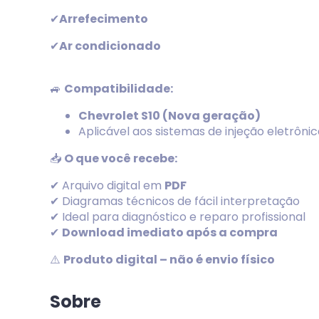
✔
Arrefecimento
✔
Ar condicionado
🚙
Compatibilidade:
Chevrolet S10 (Nova geração)
Aplicável aos sistemas de injeção eletrôni
📥
O que você recebe:
✔ Arquivo digital em
PDF
✔ Diagramas técnicos de fácil interpretação
✔ Ideal para diagnóstico e reparo profissional
✔
Download imediato após a compra
⚠️
Produto digital – não é envio físico
Sobre