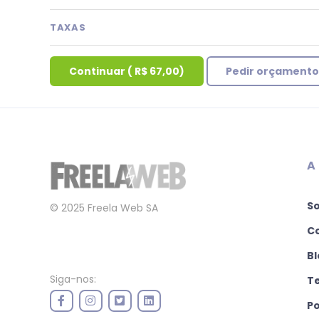
TAXAS
Continuar
(
R$ 67,00
)
Pedir orçamento
A
S
© 2025 Freela Web SA
C
Bl
Siga-nos:
T
Po