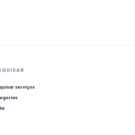
SQUISAR
quisar serviços
egorias
da