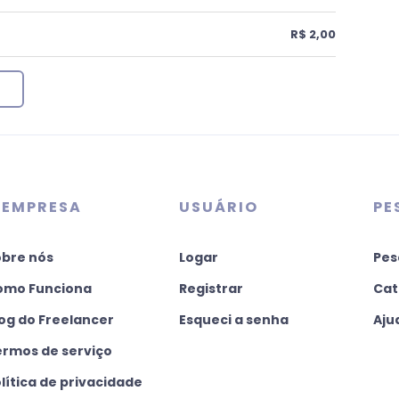
R$ 2,00
 EMPRESA
USUÁRIO
PE
obre nós
Logar
Pes
omo Funciona
Registrar
Cat
og do Freelancer
Esqueci a senha
Aju
ermos de serviço
lítica de privacidade