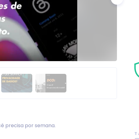
cê precisa por semana.
T