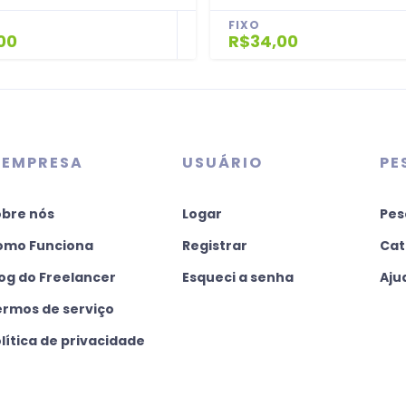
FIXO
00
R$34,00
 EMPRESA
USUÁRIO
PE
obre nós
Logar
Pes
omo Funciona
Registrar
Cat
og do Freelancer
Esqueci a senha
Aju
ermos de serviço
lítica de privacidade