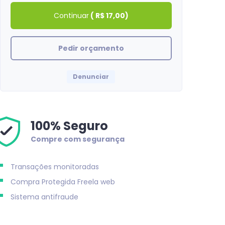
Continuar
(
R$ 17,00
)
Pedir orçamento
Denunciar
100% Seguro
Compre com segurança
Transações monitoradas
Natashabh
Compra Protegida
Freela web
Tudo certo com a compra! obrigado
Sistema antifraude