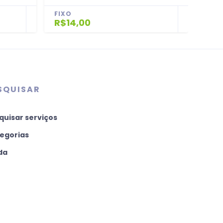
FIXO
FIX
R$14,00
R$5
SQUISAR
quisar serviços
egorias
da