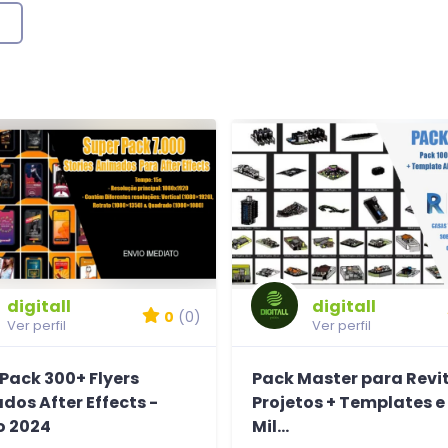
digitall
digitall
0
(0)
Ver perfil
Ver perfil
Pack 300+ Flyers
Pack Master para Revit
os After Effects -
Projetos + Templates e
o 2024
Mil...