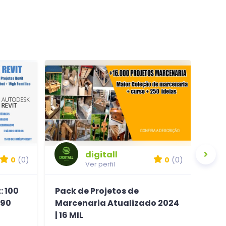
digitall
0
(0)
0
(0)
Ver perfil
: 100
Pack de Projetos de
Tem
 90
Marcenaria Atualizado 2024
Arc
| 16 MIL
Temp