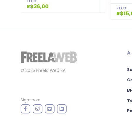
FIXO
R$36,00
FIXO
R$15,
A
S
© 2025 Freela Web SA
C
Bl
Siga-nos:
T
Po