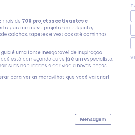
T
az mais de
700 projetos cativantes e
orta para um novo projeto empolgante,
sde colchas, tapetes e vestidos até caminhos
e guia é uma fonte inesgotável de inspiração
V
ocê está começando ou se já é um especialista,
dir suas habilidades e dar vida a novas peças.
r para ver as maravilhas que você vai criar!
Mensagem