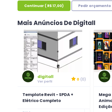
Continuar
(
R$ 17,00
)
Pedir orçamento
Mais Anúncios De Digitall
digitall
0
(0)
Ver perfil
Template Revit - SPDA +
Mega 
Elétrico Completo
Animad
Ediçã