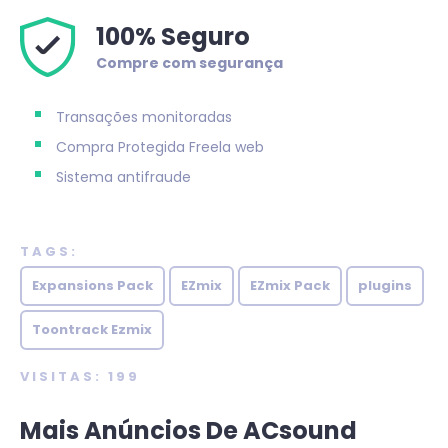
100% Seguro
Compre com segurança
Transações monitoradas
Compra Protegida
Freela web
Sistema antifraude
TAGS:
Expansions Pack
EZmix
EZmix Pack
plugins
Toontrack Ezmix
VISITAS: 199
Mais Anúncios De ACsound