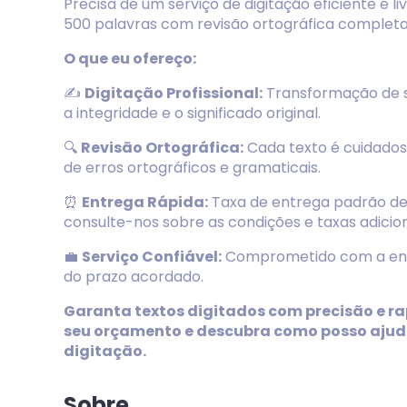
Precisa de um serviço de digitação eficiente e l
500 palavras com revisão ortográfica completa,
O que eu ofereço:
✍️
Digitação Profissional:
Transformação de s
a integridade e o significado original.
🔍
Revisão Ortográfica:
Cada texto é cuidadosa
de erros ortográficos e gramaticais.
⏰
Entrega Rápida:
Taxa de entrega padrão de a
consulte-nos sobre as condições e taxas adicion
💼
Serviço Confiável:
Comprometido com a entr
do prazo acordado.
Garanta textos digitados com precisão e rap
seu orçamento e descubra como posso ajud
digitação.
Sobre