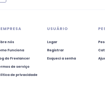
 EMPRESA
USUÁRIO
PE
obre nós
Logar
Pes
omo Funciona
Registrar
Cat
og do Freelancer
Esqueci a senha
Aju
ermos de serviço
lítica de privacidade