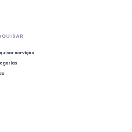
SQUISAR
quisar serviços
egorias
da