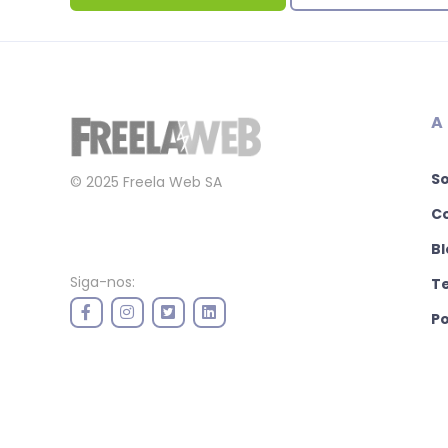
A
S
© 2025 Freela Web SA
C
Bl
Siga-nos:
T
Po