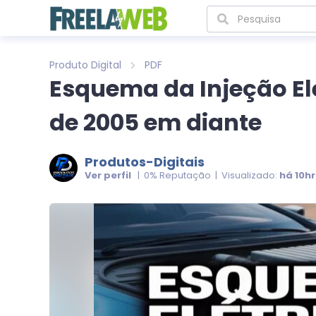
Produto Digital
PDF
Esquema da Injeção Ele
de 2005 em diante
Produtos-Digitais
Ver perfil
| 0% Reputação | Visualizado:
há 10hr