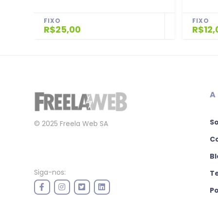
FIXO
FIXO
R$25,00
R$12,
A
S
© 2025 Freela Web SA
C
Bl
Siga-nos:
T
Po