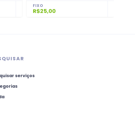
FIXO
FIX
R$25,00
R$2
SQUISAR
quisar serviços
egorias
da