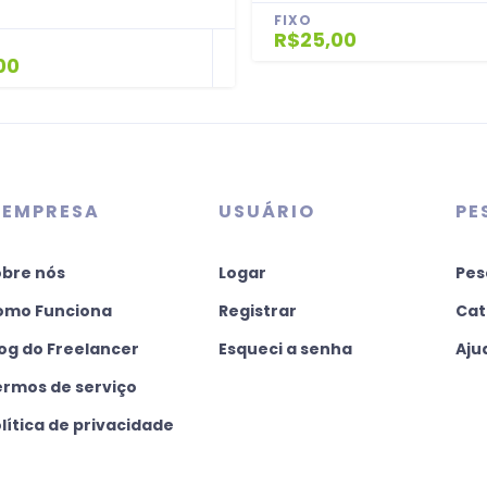
FIXO
R$25,00
00
 EMPRESA
USUÁRIO
PE
obre nós
Logar
Pes
omo Funciona
Registrar
Cat
og do Freelancer
Esqueci a senha
Aju
ermos de serviço
lítica de privacidade