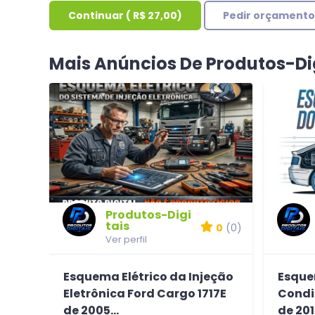
Continuar
(
R$ 27,00
)
Pedir orçamento
Mais Anúncios De Produtos-Di
Produtos-Digi
tais
0
(0)
Ver perfil
Esquema Elétrico da Injeção
Esque
Eletrônica Ford Cargo 1717E
Condic
de 2005...
de 20