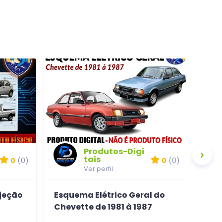
Produtos-Digi
tais
0
(0)
0
(0)
Ver perfil
njeção
Esquema Elétrico Geral do
Mol
Chevette de 1981 à 1987
Mas