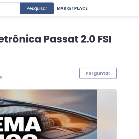
Pesquisar
MARKETPLACE
trônica Passat 2.0 FSI
Perguntar
s