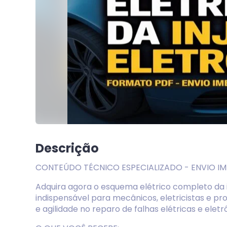
Descrição
CONTEÚDO TÉCNICO ESPECIALIZADO - ENVIO I
Adquira agora o esquema elétrico completo da in
indispensável para mecânicos, eletricistas e pr
e agilidade no reparo de falhas elétricas e eletr