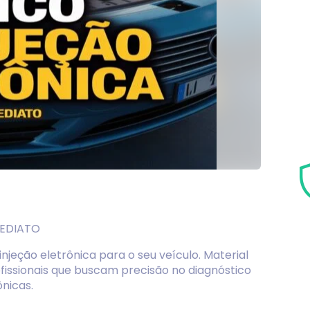
MEDIATO
jeção eletrônica para o seu veículo. Material
ofissionais que buscam precisão no diagnóstico
ônicas.