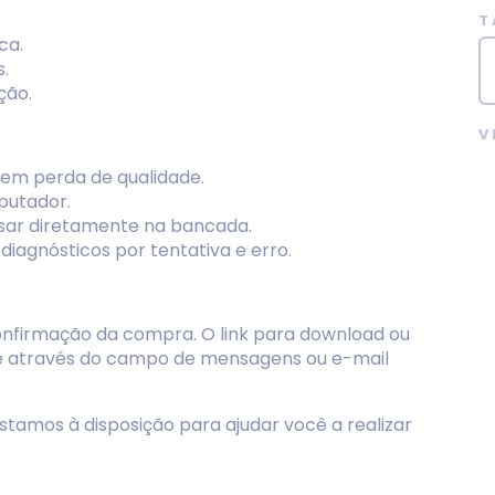
T
ca.
.
ção.
V
sem perda de qualidade.
mputador.
usar diretamente na bancada.
iagnósticos por tentativa e erro.
confirmação da compra. O link para download ou
te através do campo de mensagens ou e-mail
stamos à disposição para ajudar você a realizar