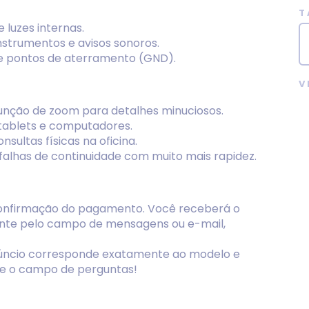
T
e luzes internas.
nstrumentos e avisos sonoros.
és e pontos de aterramento (GND).
V
 função de zoom para detalhes minuciosos.
tablets e computadores.
sultas físicas na oficina.
e falhas de continuidade com muito mais rapidez.
 confirmação do pagamento. Você receberá o
mente pelo campo de mensagens ou e-mail,
anúncio corresponde exatamente ao modelo e
ize o campo de perguntas!