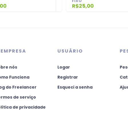
FIXO
,00
R$25,00
 EMPRESA
USUÁRIO
PE
obre nós
Logar
Pes
omo Funciona
Registrar
Cat
og do Freelancer
Esqueci a senha
Aju
ermos de serviço
lítica de privacidade