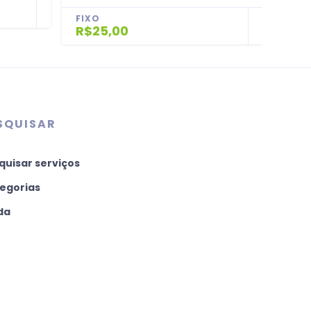
FIXO
FIX
R$25,00
R$2
SQUISAR
quisar serviços
egorias
da