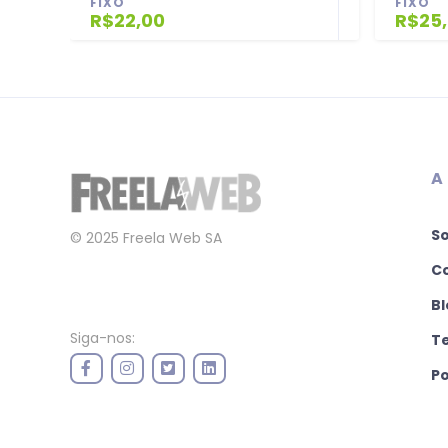
FIXO
FIXO
R$22,00
R$25
A
S
© 2025 Freela Web SA
C
Bl
Siga-nos:
T
Po