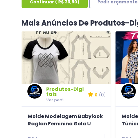
Continuar
(
R$ 36,90
)
Pedir orçamento
Mais Anúncios De Produtos-Di
Produtos-Digi
tais
0
(0)
Ver perfil
Molde Modelagem Babylook
Molde
Raglan Feminina Gola U
Túnic