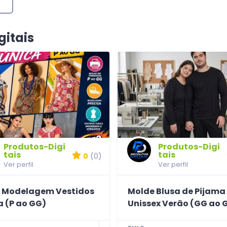
gitais
Produtos-Digi
Produtos-Digi
tais
tais
0
(0)
Ver perfil
Ver perfil
 Modelagem Vestidos
Molde Blusa de Pijama
a (P ao GG)
Unissex Verão (GG ao 