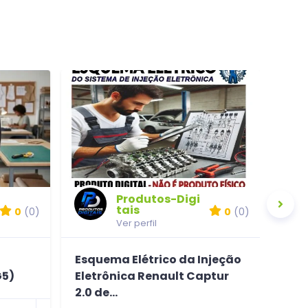
Produtos-Digi
tais
0
(0)
0
(0)
Ver perfil
Esquema Elétrico da Injeção
Esq
G5)
Eletrônica Renault Captur
Con
2.0 de...
Arr