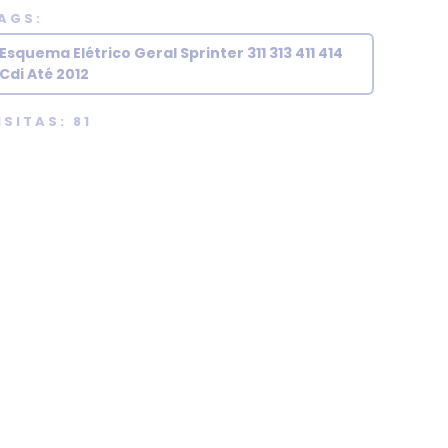
AGS:
Esquema Elétrico Geral Sprinter 311 313 411 414
Cdi Até 2012
ISITAS: 81