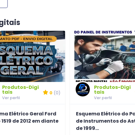
gitais
Produtos-Digi
Produtos-Digi
tais
tais
0
(0)
Ver perfil
Ver perfil
ma Elétrico Geral Ford
Esquema Elétrico do Pa
1519 de 2012 em diante
de Instrumentos do Ast
de 1999...