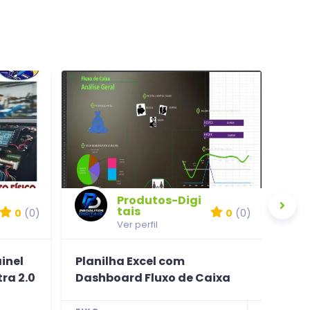
Produtos-Digi
tais
0
(0)
0
(0)
Ver perfil
inel
Planilha Excel com
Esq
ra 2.0
Dashboard Fluxo de Caixa
Com
1723