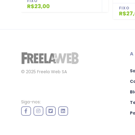
FIXO
R$23,00
FIXO
R$27
A
S
© 2025 Freela Web SA
C
Bl
Siga-nos:
T
Po