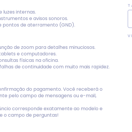
T
e luzes internas.
nstrumentos e avisos sonoros.
és e pontos de aterramento (GND).
V
 função de zoom para detalhes minuciosos.
tablets e computadores.
sultas físicas na oficina.
e falhas de continuidade com muito mais rapidez.
 confirmação do pagamento. Você receberá o
mente pelo campo de mensagens ou e-mail,
anúncio corresponde exatamente ao modelo e
ize o campo de perguntas!