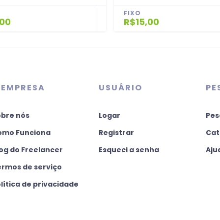
FIXO
,00
R$15,00
 EMPRESA
USUÁRIO
PE
obre nós
Logar
Pes
omo Funciona
Registrar
Cat
og do Freelancer
Esqueci a senha
Aju
ermos de serviço
lítica de privacidade