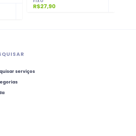
FIXO
R$27,90
FIX
R$2
SQUISAR
quisar serviços
egorias
da