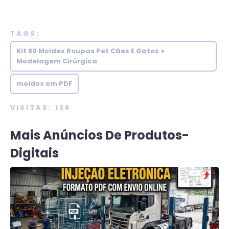
TAGS:
Kit 80 Moldes Roupas Pet Cães E Gatos +
Modelagem Cirúrgica
moldes em PDF
VISITAS: 138
Mais Anúncios De Produtos-
Digitais