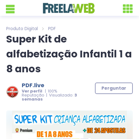
Produto Digital
PDF
Super Kit de
alfabetização Infantil 1 a
8 anos
PDF.live
Perguntar
Ver perfil
| 100%
Reputação | Visualizado:
3
semanas