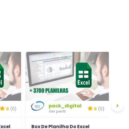
pack_digital
0
(0)
0
(0)
Ver perfil
Excel
Box De Planilha Do Excel
Pac