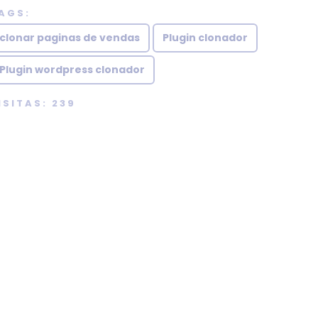
AGS:
clonar paginas de vendas
Plugin clonador
Plugin wordpress clonador
ISITAS: 239