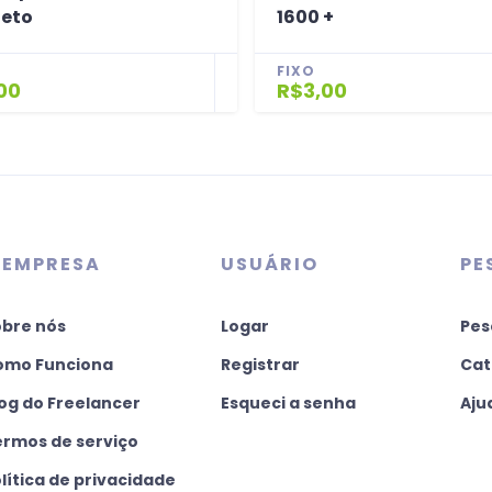
eto
1600 +
FIXO
00
R$3,00
 EMPRESA
USUÁRIO
PE
obre nós
Logar
Pes
omo Funciona
Registrar
Cat
og do Freelancer
Esqueci a senha
Aju
ermos de serviço
lítica de privacidade