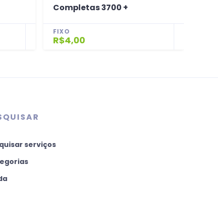
Completas 3700 +
Pro
FIXO
FIX
R$4,00
R$2
SQUISAR
quisar serviços
egorias
da