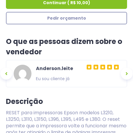
Continuar
(
R$ 10,00
)
Pedir orçamento
O que as pessoas dizem sobre o
vendedor
Anderson.leite
Eu sou cliente já
Descrição
RESET para impressoras Epson modelos L3210,
L3250, L3110, L3150, L396, L395, L495 e L380. O reset
permite que a impressora volte a funcionar mesmo
após ter atingido o limite de páginas impressas,