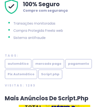
100% Seguro
Compre com segurança
Transações monitoradas
Compra Protegida
Freela web
Sistema antifraude
TAGS:
automático
mercado pago
pagamento
Pix Automático
Script php
VISITAS: 1283
Mais Anúncios De Script.php