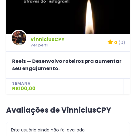
VinniciusCPY
0
(0)
Ver perfil
Reels — Desenvolvo roteiros pra aumentar
seu engajamento.
SEMANA
R$100,00
Avaliações de VinniciusCPY
Este usuário ainda não foi avaliado.