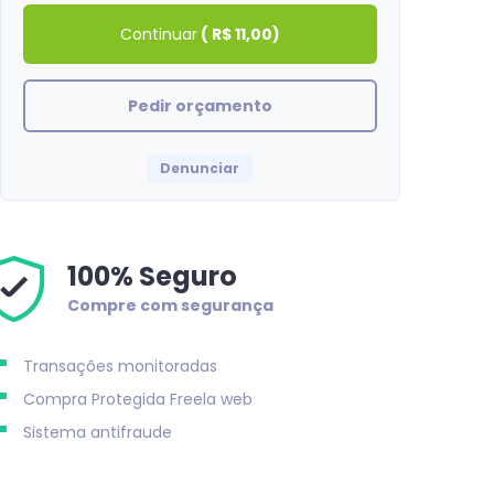
Continuar
(
R$ 11,00
)
Pedir orçamento
Denunciar
100% Seguro
Compre com segurança
Transações monitoradas
Natashabh
Compra Protegida
Freela web
Tudo certo com a compra! obrigado
Sistema antifraude