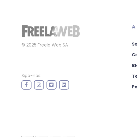
A
S
© 2025 Freela Web SA
C
Bl
Siga-nos:
T
Po