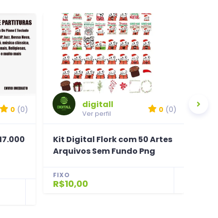
digitall
0
(0)
0
(0)
Ver perfil
17.000
Kit Digital Flork com 50 Artes
Bing
Arquivos Sem Fundo Png
Num
par
FIXO
R$10,00
FIX
R$1