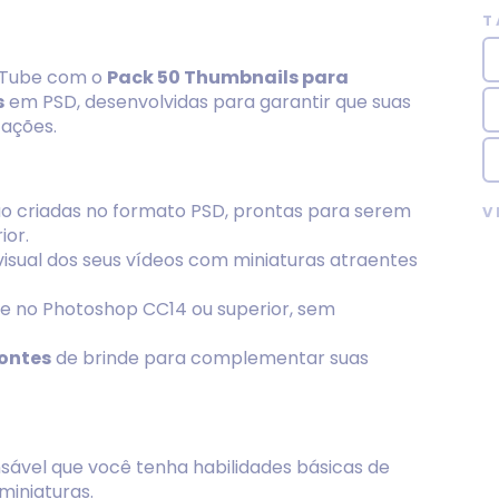
T
ouTube com o
Pack 50 Thumbnails para
s
em PSD, desenvolvidas para garantir que suas
zações.
são criadas no formato PSD, prontas para serem
V
ior.
isual dos seus vídeos com miniaturas atraentes
te no Photoshop CC14 ou superior, sem
fontes
de brinde para complementar suas
ensável que você tenha habilidades básicas de
miniaturas.