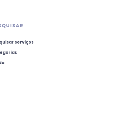
SQUISAR
quisar serviços
egorias
da