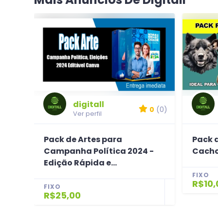
digitall
0
(0)
Ver perfil
Pack de Artes para
Pack d
Campanha Política 2024 -
Cacho
Edição Rápida e...
FIXO
R$10,
FIXO
R$25,00