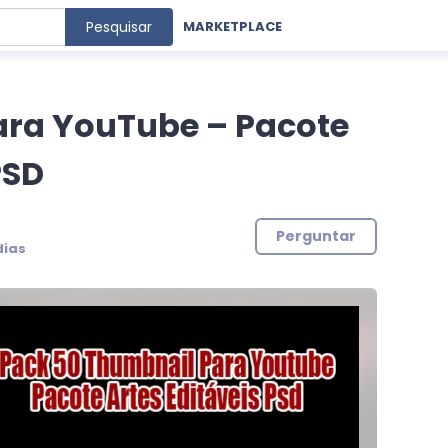
Pesquisar
MARKETPLACE
ara YouTube – Pacote
PSD
Perguntar
dias