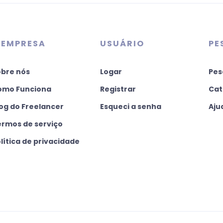
 EMPRESA
USUÁRIO
PE
obre nós
Logar
Pes
omo Funciona
Registrar
Cat
og do Freelancer
Esqueci a senha
Aju
ermos de serviço
lítica de privacidade