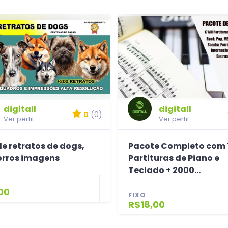
digitall
digitall
0
(0)
Ver perfil
Ver perfil
e retratos de dogs,
Pacote Completo com 
rros imagens
Partituras de Piano e
Teclado + 2000...
00
FIXO
R$18,00