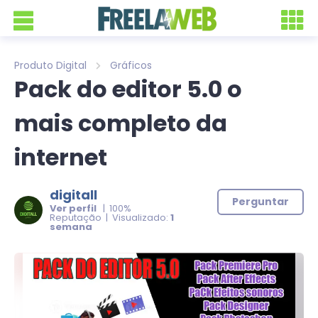
Produto Digital
Gráficos
Pack do editor 5.0 o
mais completo da
internet
digitall
Perguntar
Ver perfil
| 100%
Reputação | Visualizado:
1
semana