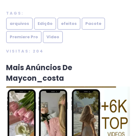
TAGS:
arquivos
Edição
efeitos
Pacote
Premiere Pro
Vídeo
VISITAS: 204
Mais Anúncios De
Maycon_costa