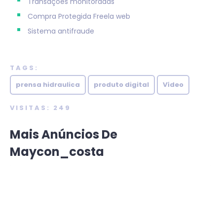
Transações monitoradas
Compra Protegida
Freela web
Sistema antifraude
TAGS:
prensa hidraulica
produto digital
Vídeo
VISITAS: 249
Mais Anúncios De
Maycon_costa