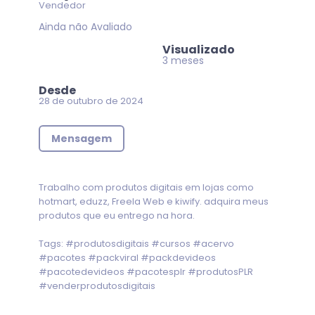
Vendedor
Ainda não Avaliado
Visualizado
3 meses
Desde
28 de outubro de 2024
Mensagem
Trabalho com produtos digitais em lojas como
hotmart, eduzz, Freela Web e kiwify. adquira meus
produtos que eu entrego na hora.
Tags: #produtosdigitais #cursos #acervo
#pacotes #packviral #packdevideos
#pacotedevideos #pacotesplr #produtosPLR
#venderprodutosdigitais