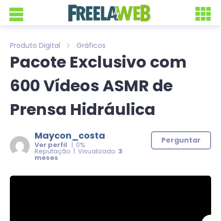
Produto Digital
Gráficos
Pacote Exclusivo com
600 Vídeos ASMR de
Prensa Hidráulica
Maycon_costa
Perguntar
Ver perfil
| 0%
Reputação | Visualizado:
3
meses