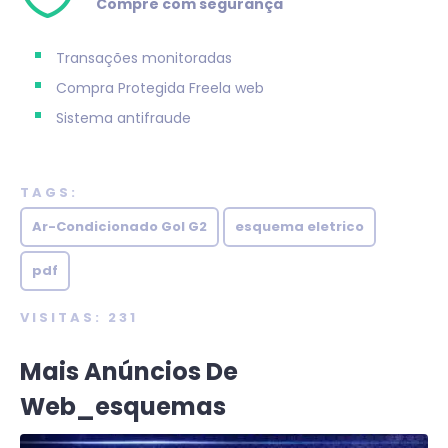
Compre com segurança
Transações monitoradas
Compra Protegida
Freela web
Sistema antifraude
TAGS:
Ar-Condicionado Gol G2
esquema eletrico
pdf
VISITAS: 231
Mais Anúncios De
Web_esquemas