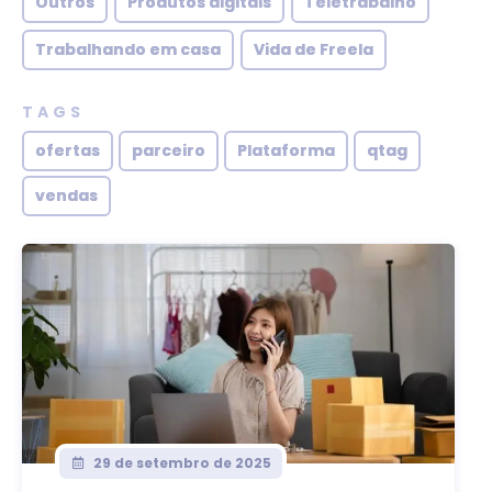
Outros
Produtos digitais
Teletrabalho
Trabalhando em casa
Vida de Freela
TAGS
ofertas
parceiro
Plataforma
qtag
vendas
29 de setembro de 2025