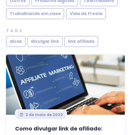
Outros
Produtos digitais
Teletrabalho
Trabalhando em casa
Vida de Freela
TAGS
dicas
divulgar link
link afiliado
2 de maio de 2023
Como divulgar link de afiliado: