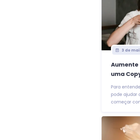
3 de mai
Aumente s
uma Copy 
Para entende
pode ajudar 
começar com 