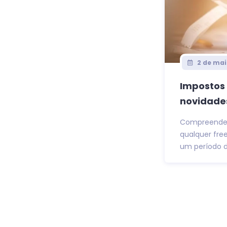
2 de mai
Impostos 
novidade
Compreender 
qualquer fre
um período de