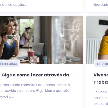
 ótima opção....
liberda
io de 2023
7 d
 Gigs e como fazer através da...
Viven
Trabal
 procurando maneiras de ganhar dinheiro
ter ouvido falar sobre Gigs. Mas o que são
Se você
ocê p...
online, 
excelent