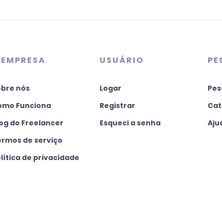
 EMPRESA
USUÁRIO
PE
obre nós
Logar
Pes
omo Funciona
Registrar
Cat
og do Freelancer
Esqueci a senha
Aju
ermos de serviço
lítica de privacidade