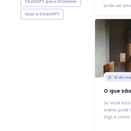
ChatGPT para Otimizar
pode ser uma
Usar o ChatGPT
10 de ma
O que são
Se você está
online, pode 
Gigs e como v