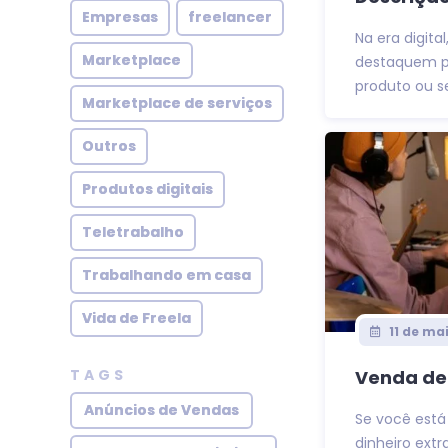
Empresas
freelancer
Na era digita
Marketplace
destaquem po
produto ou ser
Marketplace de serviços
Outros
Produtos digitais
Teletrabalho
Trabalhando em casa
Vida de Freela
11 de ma
TAGS
Venda de 
Anúncios de Vendas
Se você est
dinheiro extr