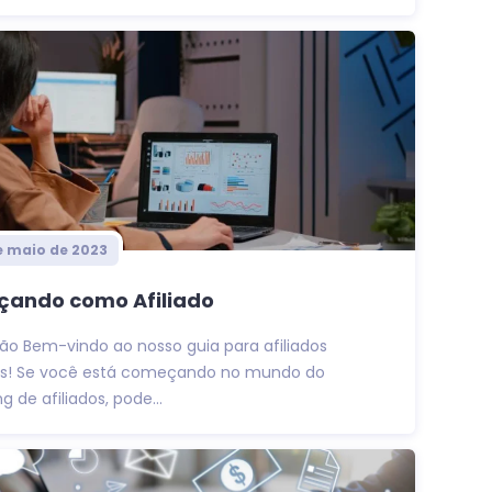
e maio de 2023
ando como Afiliado
ão Bem-vindo ao nosso guia para afiliados
tes! Se você está começando no mundo do
g de afiliados, pode...