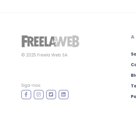
A
S
© 2025 Freela Web SA
C
Bl
Siga-nos:
T
Po