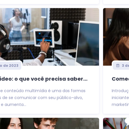
o de 2023
3 d
ídeo: o que você precisa saber...
Começ
de conteúdo multimídia é uma das formas
Introduç
s de se comunicar com seu público-alvo,
inician
e aumenta...
marketin