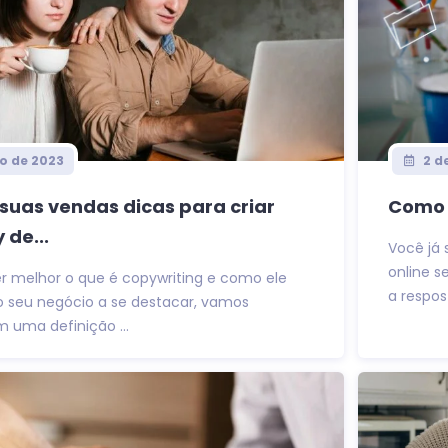
o de 2023
2 d
uas vendas dicas para criar
Como 
de...
Você já
online 
r melhor o que é copywriting e como ele
a respost
o seu negócio a se destacar, vamos
uma definição ...