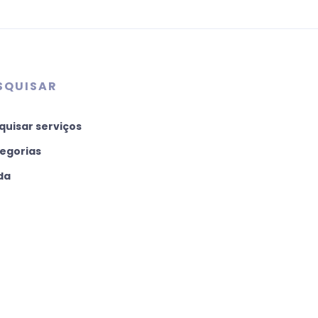
SQUISAR
quisar serviços
egorias
da