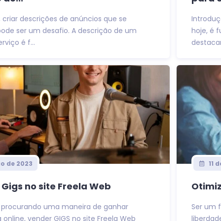
l, criar descrições de anúncios que se
Introdu
de ser um desafio. A descrição de um
hoje, é
viço é f...
destacar
io de 2023
11 
Gigs no site Freela Web
Otimi
á procurando uma maneira de ganhar
Ser um 
a online, vender GIGS no site Freela Web
liberdad