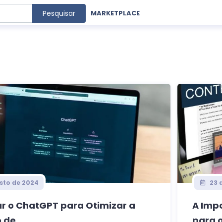
Pesquisar
MARKETPLACE
sto de 2024
23 
r o ChatGPT para Otimizar a
A Imp
 de...
para o