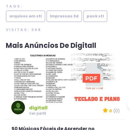
TAGS:
arquivos em stl
Impressao 3d
pack stl
VISITAS: 398
Mais Anúncios De Digitall
digitall
0
(0)
Ver perfil
50 Músicas Fáceis de Aprender no