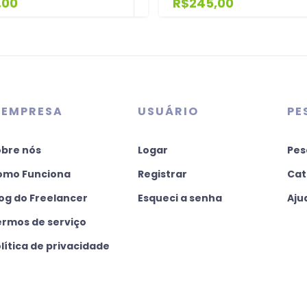
,00
R$245,00
 EMPRESA
USUÁRIO
PE
obre nós
Logar
Pes
omo Funciona
Registrar
Cat
og do Freelancer
Esqueci a senha
Aju
ermos de serviço
lítica de privacidade