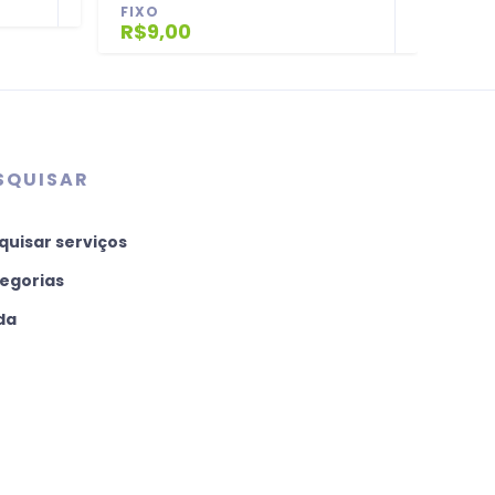
FIXO
FIX
R$9,00
R$1
SQUISAR
quisar serviços
egorias
da