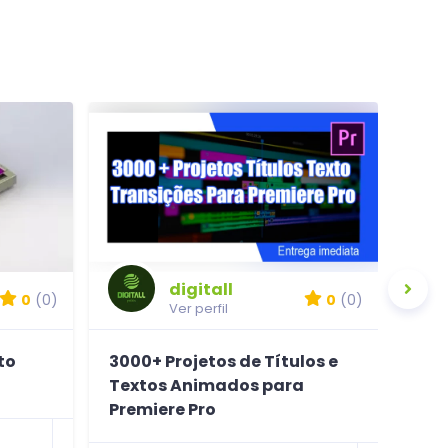
digitall
0
(0)
0
(0)
Ver perfil
to
3000+ Projetos de Títulos e
Pac
Textos Animados para
Moto
Premiere Pro
Arqu