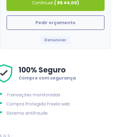
Continuar
(
R$ 44,00
)
Pedir orçamento
Denunciar
100% Seguro
Compre com segurança
Natashabh
Transações monitoradas
Tudo certo com a compra! obrigado
Compra Protegida
Freela web
Sistema antifraude
AGS: