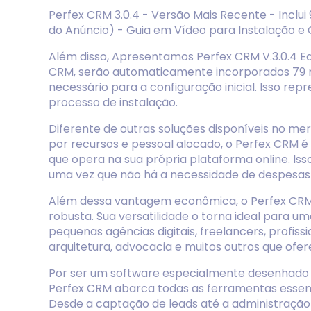
Perfex CRM 3.0.4 - Versão Mais Recente - Inclu
do Anúncio) - Guia em Vídeo para Instalação e C
Além disso, Apresentamos Perfex CRM V.3.0.4 Easy
CRM, serão automaticamente incorporados 79 m
necessário para a configuração inicial. Isso r
processo de instalação.
Diferente de outras soluções disponíveis no
por recursos e pessoal alocado, o Perfex CRM é
que opera na sua própria plataforma online. Iss
uma vez que não há a necessidade de despesas
Além dessa vantagem econômica, o Perfex CRM
robusta. Sua versatilidade o torna ideal para
pequenas agências digitais, freelancers, profiss
arquitetura, advocacia e muitos outros que ofe
Por ser um software especialmente desenhado p
Perfex CRM abarca todas as ferramentas essen
Desde a captação de leads até a administração d