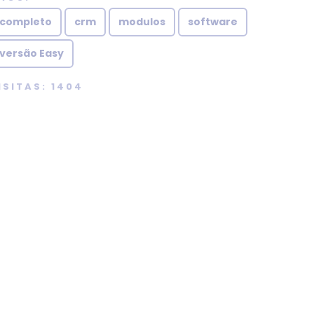
completo
crm
modulos
software
versão Easy
ISITAS: 1404