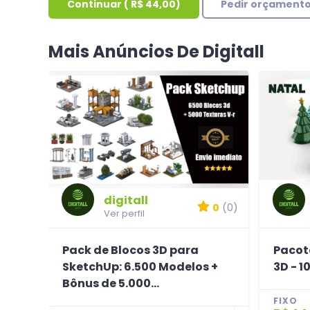
Continuar
(
R$ 44,00
)
Pedir orçament
Mais Anúncios De Digitall
digitall
0
(0)
Ver perfil
Pack de Blocos 3D para
Pacot
SketchUp: 6.500 Modelos +
3D - 1
Bônus de 5.000...
FIXO