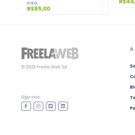
R$44
FIXO
R$85,00
A
S
© 2025 Freela Web SA
C
Bl
Siga-nos:
T
Po