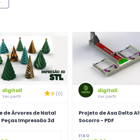
o
digitall
digitall
0
(0)
Ver perfil
Ver perfil
e de Árvores de Natal
Projeto de Asa Delta Al
0 Peças Impressão 3d
Socorro - PDF
FIXO