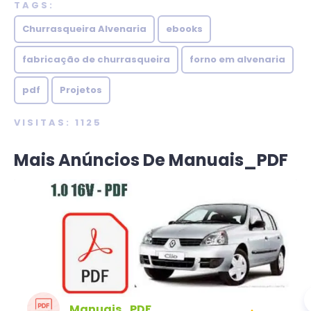
TAGS:
Churrasqueira Alvenaria
ebooks
fabricação de churrasqueira
forno em alvenaria
pdf
Projetos
VISITAS: 1125
Mais Anúncios De Manuais_PDF
Manuais_PDF