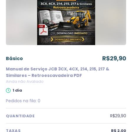
R$29,90
básico
Manual de Serviço JCB 3CX, 4CX, 214, 215, 217 &
Similares – Retroescavadeira PDF
Ainda não Avaliado
1 dia
Pedidos na fila:
0
R$29,90
QUANTIDADE
TAXAS
R$ 2,00