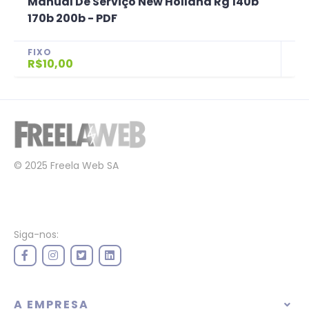
Manual De Serviço New Holland Rg 140b
170b 200b - PDF
FIXO
R$10,00
© 2025 Freela Web SA
Siga-nos:
A EMPRESA