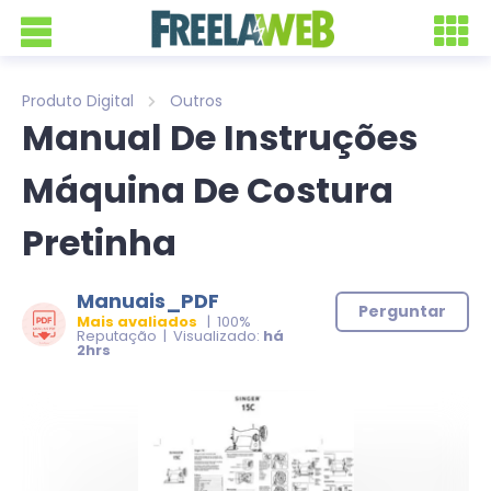
Produto Digital
Outros
Manual De Instruções
Máquina De Costura
Pretinha
Manuais_PDF
Perguntar
Mais avaliados
| 100%
Reputação | Visualizado:
há
2hrs