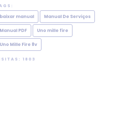
Obrigado, tudo certo!
AGS:
baixar manual
Manual De Serviços
Manual PDF
Uno mille fire
Uno Mille Fire 8v
ISITAS: 1803