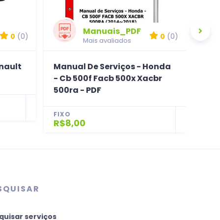
Manuais_PDF
0
(0)
0
(0)
Mais avaliados
nault
Manual De Serviços - Honda
Man
- Cb 500f Facb 500x Xacbr
405 
500ra - PDF
FIX
R$1
FIXO
R$8,00
SQUISAR
quisar serviços