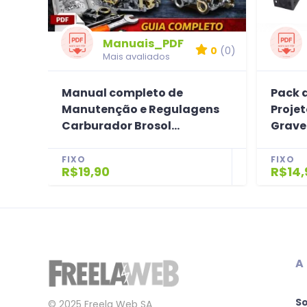
Manuais_PDF
0
(0)
Mais avaliados
Manual completo de
Pack d
Manutenção e Regulagens
Proje
Carburador Brosol...
Grave.
FIXO
FIXO
R$19,90
R$14,
A
S
© 2025 Freela Web SA