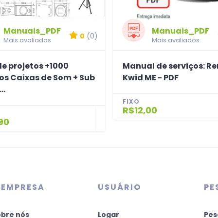
Manuais_PDF
Manuais_PDF
0
(0)
Mais avaliados
Mais avaliados
e projetos +1000
Manual de serviços: Re
tos Caixas de Som + Sub
Kwid ME - PDF
..
FIXO
R$12,00
90
 EMPRESA
USUÁRIO
PE
obre nós
Logar
Pes