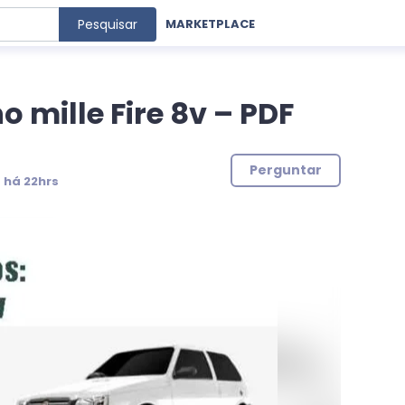
Pesquisar
MARKETPLACE
 mille Fire 8v – PDF
Perguntar
:
há 22hrs