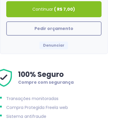
Continuar
(
R$ 7,00
)
Pedir orçamento
Denunciar
100% Seguro
Compre com segurança
Transações monitoradas
AdrianoVital
Compra Protegida
Freela web
Obrigado, tudo certo!
Sistema antifraude