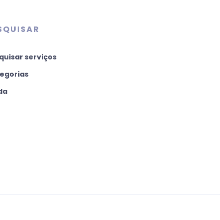
SQUISAR
quisar serviços
egorias
da