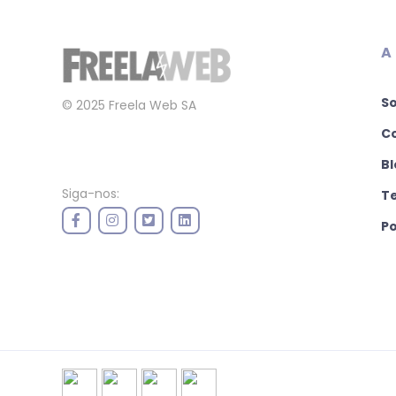
A
S
© 2025 Freela Web SA
C
Bl
Siga-nos:
T
Po