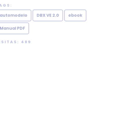
AGS:
automodelo
DBX VE 2.0
ebook
Manual PDF
ISITAS: 489