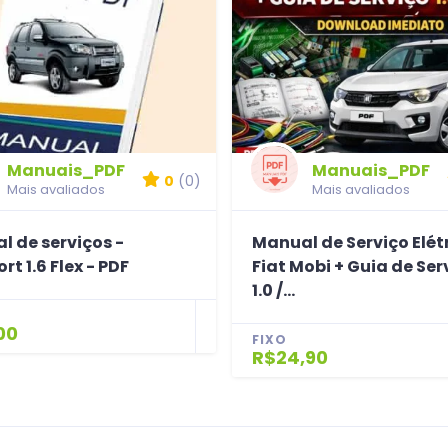
Manuais_PDF
Manuais_PDF
0
(0)
Mais avaliados
Mais avaliados
l de serviços -
Manual de Serviço Elét
rt 1.6 Flex - PDF
Fiat Mobi + Guia de Ser
1.0 /...
00
FIXO
R$24,90