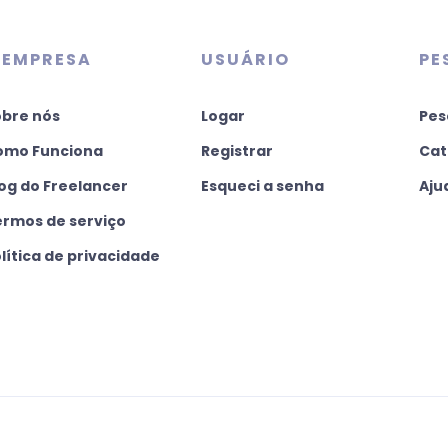
 EMPRESA
USUÁRIO
PE
obre nós
Logar
Pes
omo Funciona
Registrar
Cat
og do Freelancer
Esqueci a senha
Aju
ermos de serviço
lítica de privacidade