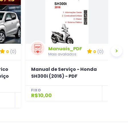
Manuais_PDF
0
(0)
0
(0)
Mais avaliados
rico
Manual de Serviço - Honda
2 P
viço
SH300i (2016) - PDF
Bom
FIXO
FIX
R$10,00
R$1