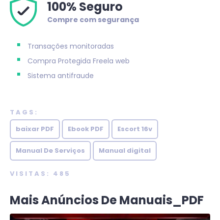
100% Seguro
Compre com segurança
Transações monitoradas
Compra Protegida
Freela web
Sistema antifraude
TAGS:
baixar PDF
Ebook PDF
Escort 16v
Manual De Serviços
Manual digital
VISITAS: 485
Mais Anúncios De Manuais_PDF