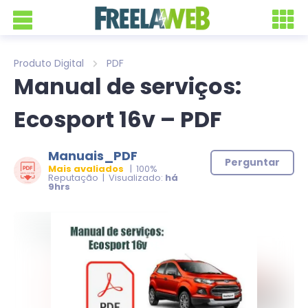
Produto Digital
PDF
Manual de serviços:
Ecosport 16v – PDF
Manuais_PDF
Perguntar
Mais avaliados
| 100%
Reputação | Visualizado:
há
9hrs