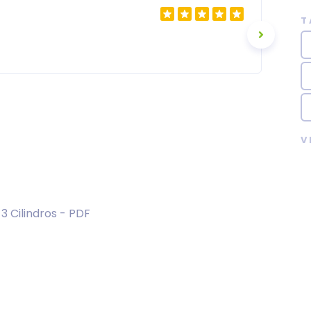
T
V
3 Cilindros - PDF