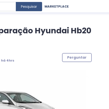
Pesquisar
MARKETPLACE
eparação Hyundai Hb20
Perguntar
:
há 4hrs