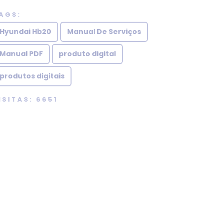
AdrianoVital
AGS:
Obrigado, tudo certo!
Hyundai Hb20
Manual De Serviços
Manual PDF
produto digital
produtos digitais
ISITAS: 6651