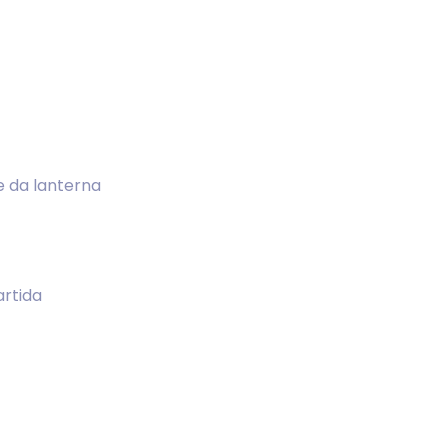
e da lanterna
artida