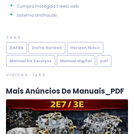
Compra Protegida
Freela web
Sistema antifraude
TAGS:
DAFRA
Dafra Horizon
Horizon 150cc
Manual De Serviços
Manual digital
pdf
VISITAS: 1454
Mais Anúncios De Manuais_PDF