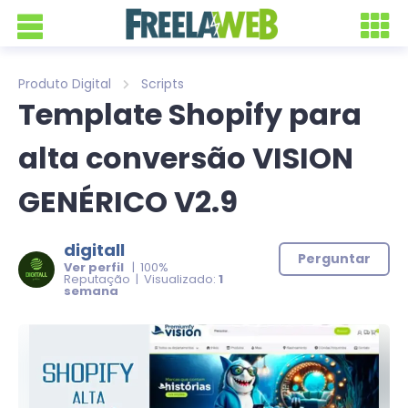
Produto Digital
Scripts
Template Shopify para
alta conversão VISION
GENÉRICO V2.9
digitall
Perguntar
Ver perfil
| 100%
Reputação | Visualizado:
1
semana