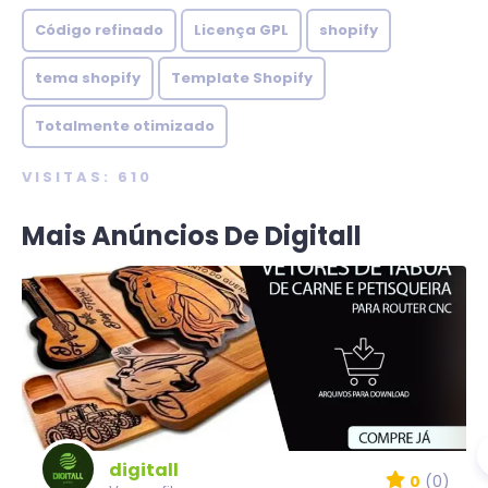
Código refinado
Licença GPL
shopify
tema shopify
Template Shopify
Totalmente otimizado
VISITAS: 610
Mais Anúncios De Digitall
digitall
0
(0)