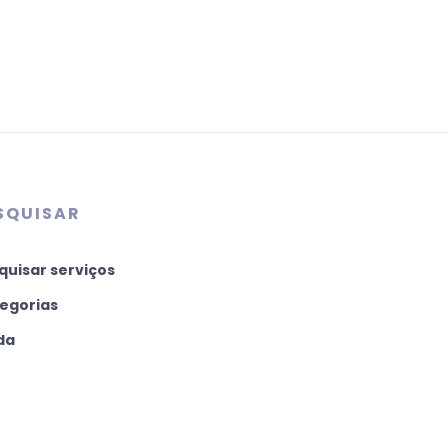
SQUISAR
quisar serviços
egorias
da