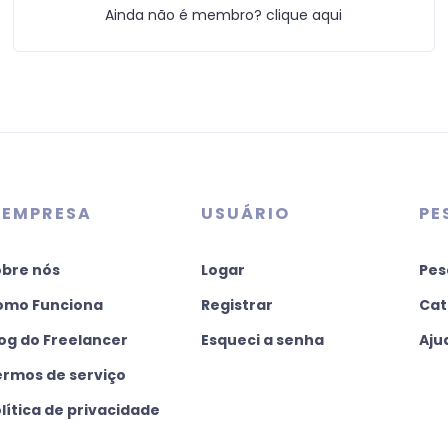
Ainda não é membro? clique aqui
 EMPRESA
USUÁRIO
PE
obre nós
Logar
Pes
omo Funciona
Registrar
Cat
og do Freelancer
Esqueci a senha
Aju
ermos de serviço
lítica de privacidade