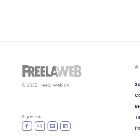
A
S
© 2025 Freela Web SA
C
Bl
Siga-nos:
T
Po