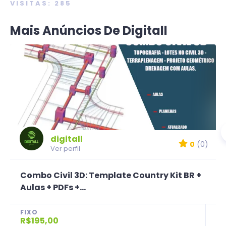
VISITAS: 285
Mais Anúncios De Digitall
digitall
0
(0)
Ver perfil
Combo Civil 3D: Template Country Kit BR +
Aulas + PDFs +...
FIXO
R$195,00