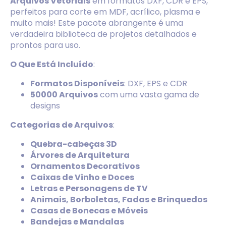
Arquivos Vetoriais
em formatos DXF, CDR e EPS,
perfeitos para corte em MDF, acrílico, plasma e
muito mais! Este pacote abrangente é uma
verdadeira biblioteca de projetos detalhados e
prontos para uso.
O Que Está Incluído
:
Formatos Disponíveis
: DXF, EPS e CDR
50000 Arquivos
com uma vasta gama de
designs
Categorias de Arquivos
:
Quebra-cabeças 3D
Árvores de Arquitetura
Ornamentos Decorativos
Caixas de Vinho e Doces
Letras e Personagens de TV
Animais, Borboletas, Fadas e Brinquedos
Casas de Bonecas e Móveis
Bandejas e Mandalas