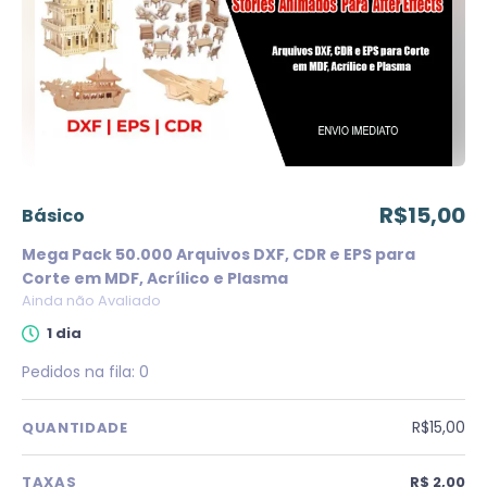
R$15,00
básico
Mega Pack 50.000 Arquivos DXF, CDR e EPS para
Corte em MDF, Acrílico e Plasma
Ainda não Avaliado
1 dia
Pedidos na fila:
0
R$15,00
QUANTIDADE
TAXAS
R$ 2,00