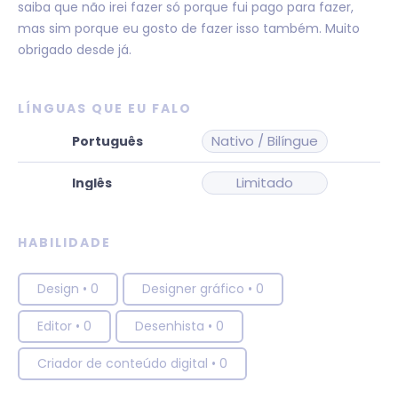
saiba que não irei fazer só porque fui pago para fazer,
mas sim porque eu gosto de fazer isso também. Muito
obrigado desde já.
LÍNGUAS QUE EU FALO
Nativo / Bilíngue
Limitado
HABILIDADE
Design
•
0
Designer gráfico
•
0
Editor
•
0
Desenhista
•
0
Criador de conteúdo digital
•
0