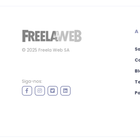
A
S
© 2025 Freela Web SA
C
Bl
Siga-nos:
T
Po