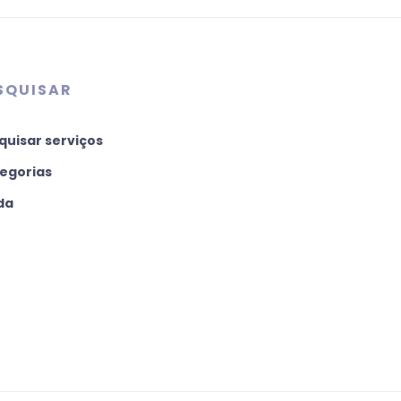
SQUISAR
quisar serviços
egorias
da