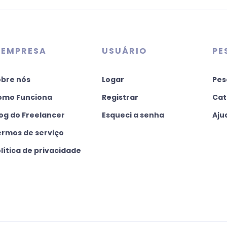
 EMPRESA
USUÁRIO
PE
obre nós
Logar
Pes
omo Funciona
Registrar
Cat
og do Freelancer
Esqueci a senha
Aju
ermos de serviço
lítica de privacidade