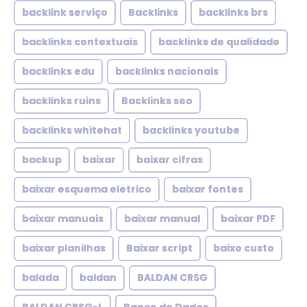
backlink serviço
Backlinks
backlinks brs
backlinks contextuais
backlinks de qualidade
backlinks edu
backlinks nacionais
backlinks ruins
Backlinks seo
backlinks whitehat
backlinks youtube
backup
baixar
baixar cifras
baixar esquema eletrico
baixar fontes
baixar manuais
baixar manual
baixar PDF
baixar planilhas
Baixar script
baixo custo
balada
baldan
BALDAN CRSG