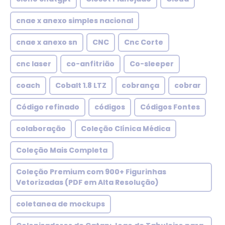
cnae x anexo simples nacional
cnae x anexo sn
CNC
Cnc Corte
cnc laser
co-anfitrião
Co-sleeper
coach
Cobalt 1.8 LTZ
cobrança
cobrar
Código refinado
códigos
Códigos Fontes
colaboração
Coleção Clínica Médica
Coleção Mais Completa
Coleção Premium com 900+ Figurinhas
Vetorizadas (PDF em Alta Resolução)
coletanea de mockups