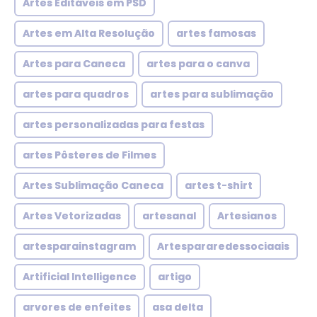
Artes Editáveis em PSD
Artes em Alta Resolução
artes famosas
Artes para Caneca
artes para o canva
artes para quadros
artes para sublimação
artes personalizadas para festas
artes Pôsteres de Filmes
Artes Sublimação Caneca
artes t-shirt
Artes Vetorizadas
artesanal
Artesianos
artesparainstagram
Artespararedessociaais
Artificial Intelligence
artigo
arvores de enfeites
asa delta