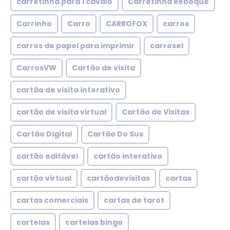
carretinha para 1 cavalo
Carretinha Reboque
Carrinho
Carro
CARROFOX
carros
carros de papel para imprimir
carrosel
CarrosVW
Cartão de visita
cartão de visita interativo
cartão de visita virtual
Cartão de Visitas
Cartão Digital
Cartão Do Sus
cartão editável
cartão interativo
cartão virtual
cartãodevisitas
cartas
cartas comerciais
cartas de tarot
cartelas
cartelas bingo