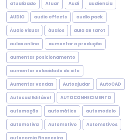
atualizado
Atuar
Audi
audiencia
AUDIO
audio effects
audio pack
Áudio visual
áudios
aula de tarot
aulas online
aumentar a produção
aumentar posicionamento
aumentar velocidade do site
Aumentar vendas
Autoajudar
AutoCAD
Autocad Editável
AUTOCONHECIMENTO
automação
automático
automodelo
automotiva
Automotivo
Automotivos
autonomia financeira