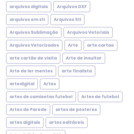
arquivos digitais
Arquivos DXF
arquivos em stl
Arquivos Stl
Arquivos Sublimação
Arquivos Vetoriais
Arquivos Vetorizados
Arte
arte cartao
arte cartão de visita
Arte de insultar
Arte de ler mentes
arte finalista
artedigital
Artes
artes de camisetas futebol
Artes de futebol
Artes de Parede
artes de posteres
artes digitais
artes editáveis