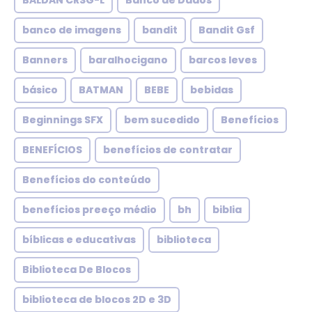
BALDAN CRSG-L
Banco de Dados
banco de imagens
bandit
Bandit Gsf
Banners
baralhocigano
barcos leves
básico
BATMAN
BEBE
bebidas
Beginnings SFX
bem sucedido
Benefícios
BENEFÍCIOS
benefícios de contratar
Benefícios do conteúdo
benefícios preeço médio
bh
biblia
bíblicas e educativas
biblioteca
Biblioteca De Blocos
biblioteca de blocos 2D e 3D