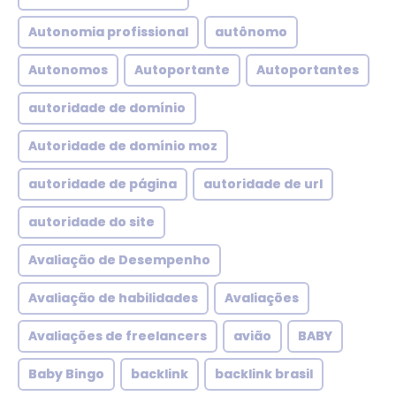
Autonomia profissional
autônomo
Autonomos
Autoportante
Autoportantes
autoridade de domínio
Autoridade de domínio moz
autoridade de página
autoridade de url
autoridade do site
Avaliação de Desempenho
Avaliação de habilidades
Avaliações
Avaliações de freelancers
avião
BABY
Baby Bingo
backlink
backlink brasil