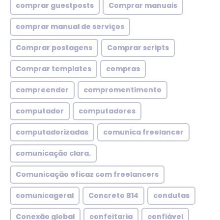
comprar guestposts
Comprar manuais
comprar manual de serviços
Comprar postagens
Comprar scripts
Comprar templates
compras
compreender
compromentimento
computador
computadores
computadorizadas
comunica freelancer
comunicação clara.
Comunicação eficaz com freelancers
comunicageral
Concreto B14
condutas
Conexão global
confeitaria
confiável