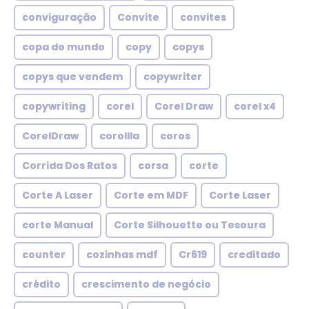
conviguração
Convite
convites
copa do mundo
copy
copys
copys que vendem
copywriter
copywriting
corel
Corel Draw
corel x4
CorelDraw
corollla
coros
Corrida Dos Ratos
corsa
corte
Corte A Laser
Corte em MDF
Corte Laser
corte Manual
Corte Silhouette ou Tesoura
counter
cozinhas mdf
Cr619
creditado
crédito
crescimento de negócio