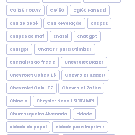
CG 125 TODAY
CG160
Cg160 Fan Edsi
cha de bebê
Chá Revelação
chapas
chapas de mdf
chassi
chat gpt
chatgpt
ChatGPT para Otimizar
checklists do freela
Chevrolet Blazer
Chevrolet Cobalt 1.8
Chevrolet Kadett
Chevrolet Onix LTZ
Chevrolet Zafira
Chinelo
Chrysler Neon 1.8i 16V MPI
Churrasqueira Alvenaria
cidade
cidade de papel
cidade para imprimir