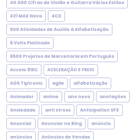
40.000 Cifras de Violão e Guitarra Vários Estilos
421 MAX Novo
4CX
500 Atividades de Auxílio à Alfabetização
6 Volts Platinado
6500 Projetos de Marcenaria em Português
Accelo 915C
ACELERAÇÃO E FREIO
AG5 Tiptronic
agile
alfabetização
Animador
anime
ano novo
anotações
Ansiedade
anti stress
Anticipation SFX
Anunciar
Anunciar no Bing
anúncio
anúncios
Anúncios de Vendas