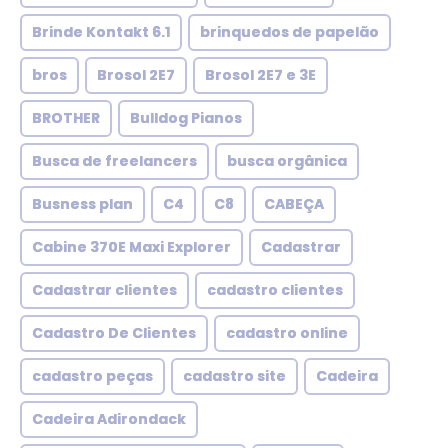
Brinde Kontakt 6.1
brinquedos de papelão
bros
Brosol 2E7
Brosol 2E7 e 3E
BROTHER
Bulldog Pianos
Busca de freelancers
busca orgânica
Busness plan
C4
C8
CABEÇA
Cabine 370E Maxi Explorer
Cadastrar
Cadastrar clientes
cadastro clientes
Cadastro De Clientes
cadastro online
cadastro peças
cadastro site
Cadeira
Cadeira Adirondack