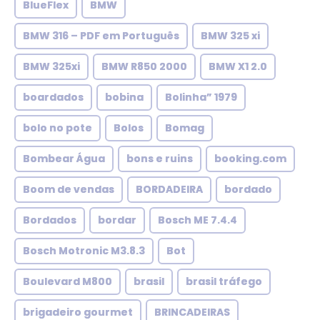
BlueFlex
BMW
BMW 316 – PDF em Português
BMW 325 xi
BMW 325xi
BMW R850 2000
BMW X1 2.0
boardados
bobina
Bolinha” 1979
bolo no pote
Bolos
Bomag
Bombear Água
bons e ruins
booking.com
Boom de vendas
BORDADEIRA
bordado
Bordados
bordar
Bosch ME 7.4.4
Bosch Motronic M3.8.3
Bot
Boulevard M800
brasil
brasil tráfego
brigadeiro gourmet
BRINCADEIRAS