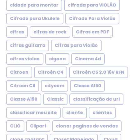
cidade para montar
cifrada para VIOLÃO
Cifrado para Ukulele
Cifrado Para Violão
cifras
cifras de rock
Cifras em PDF
cifras guitarra
Cifras para Violão
cifras violao
cigana
Cinema 4d
Citroen
Citroën C4
Citroën C5 2.0 16V RFN
Citroën C8
citycom
Classe A160
Classe A190
Classic
classificação de url
classificar meu site
cliente
clientes
CLIO
Clipart
clonar paginas de vendas
clone chatgpt
Closet Planejado
Cloud