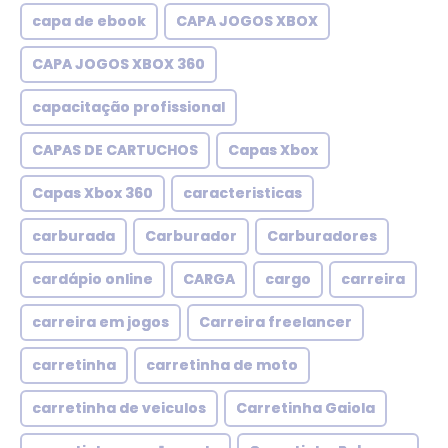
capa de ebook
CAPA JOGOS XBOX
CAPA JOGOS XBOX 360
capacitação profissional
CAPAS DE CARTUCHOS
Capas Xbox
Capas Xbox 360
caracteristicas
carburada
Carburador
Carburadores
cardápio online
CARGA
cargo
carreira
carreira em jogos
Carreira freelancer
carretinha
carretinha de moto
carretinha de veiculos
Carretinha Gaiola