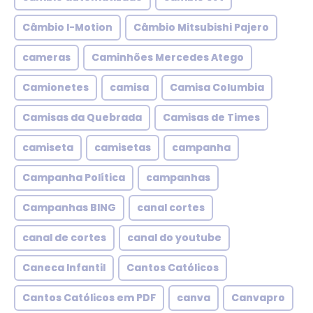
Câmbio I-Motion
Câmbio Mitsubishi Pajero
cameras
Caminhões Mercedes Atego
Camionetes
camisa
Camisa Columbia
Camisas da Quebrada
Camisas de Times
camiseta
camisetas
campanha
Campanha Política
campanhas
Campanhas BING
canal cortes
canal de cortes
canal do youtube
Caneca Infantil
Cantos Católicos
Cantos Católicos em PDF
canva
Canvapro