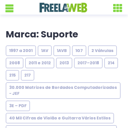
Marca: Suporte
1997 a 2001
1AV
1AVB
1G7
2 Válvulas
2008
2011 e 2012
2013
2017–2018
214
215
217
30.000 Matrizes de Bordados Computadorizados
- JEF
3E – PDF
40 Mil Cifras de Violão e Guitarra Vários Estilos